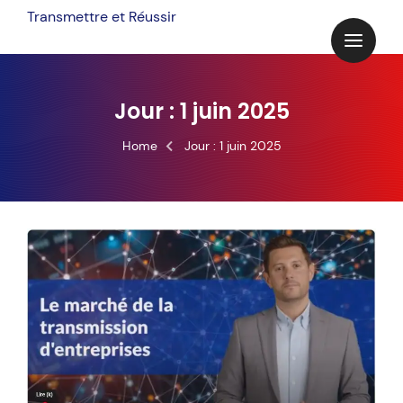
Skip
Transmettre et Réussir
to
content
Jour :
1 juin 2025
Home
Jour :
1 juin 2025