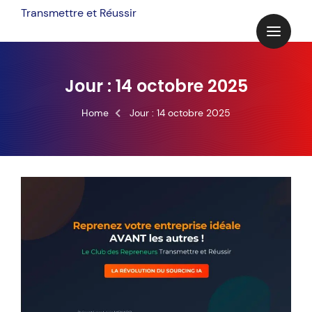
Skip
Transmettre et Réussir
to
content
Jour :
14 octobre 2025
Home
Jour :
14 octobre 2025