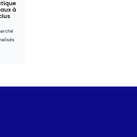
utique
aux à
clus
marché
alisés