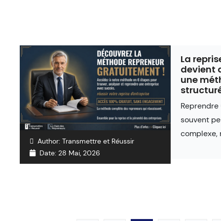
La repris
devient 
une méth
structur
Reprendre 
souvent p
complexe, 
Author:
Transmettre et Réussir
Date:
28 Mai, 2026