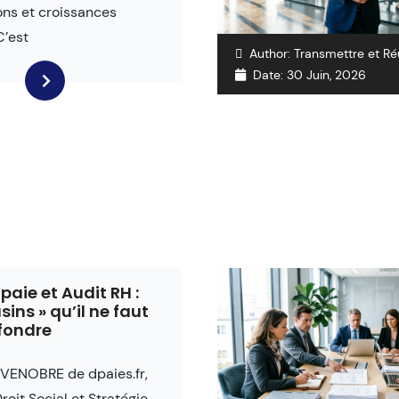
ons et croissances
C’est
Author:
Transmettre et Ré
Date:
30 Juin, 2026
paie et Audit RH :
sins » qu’il ne faut
fondre
 VENOBRE de dpaies.fr,
roit Social et Stratégie