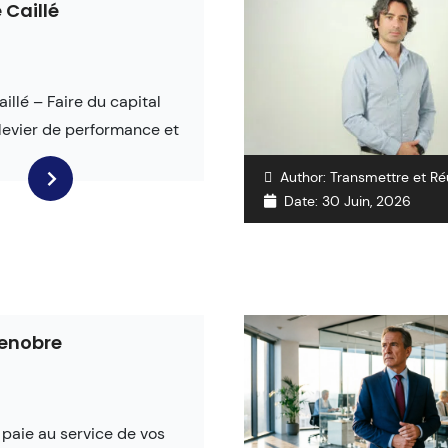
 Caillé
illé – Faire du capital
levier de performance et
Author:
Transmettre et Ré
Date:
30 Juin, 2026
Venobre
 paie au service de vos