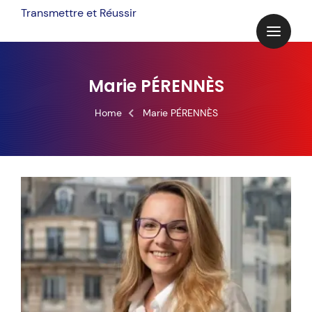
Skip
Transmettre et Réussir
to
content
Marie PÉRENNÈS
Home
Marie PÉRENNÈS