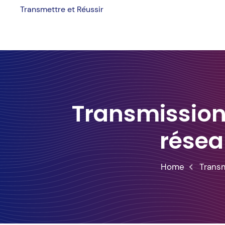
Skip
Transmettre et Réussir
to
content
Transmission 
résea
Home
Transm