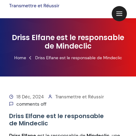
Skip
Transmettre et Réussir
to
content
Driss Elfane est le responsable
de Mindeclic
Home
Driss Elfane est le responsable de Mindeclic
18 Déc, 2024
Transmettre et Réussir
comments off
Driss Elfane est le responsable
de Mindeclic
Driss Elfane
est le responsable de
Mindeclic
, une