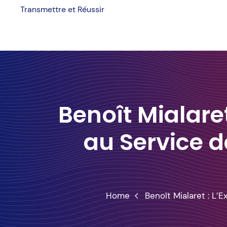
Skip
Transmettre et Réussir
to
content
Benoît Mialaret
au Service de
Home
Benoît Mialaret : L’E