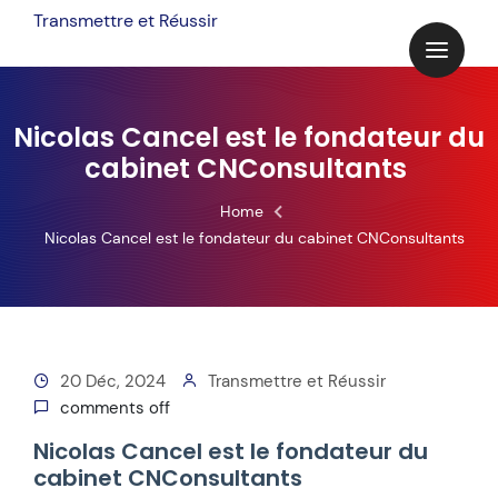
Skip
Transmettre et Réussir
to
content
Nicolas Cancel est le fondateur du
cabinet CNConsultants
Home
Nicolas Cancel est le fondateur du cabinet CNConsultants
20 Déc, 2024
Transmettre et Réussir
comments off
Nicolas Cancel est le fondateur du
cabinet CNConsultants